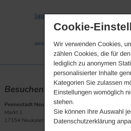
Jagd in Neukalen
Cookie-Einste
zurück
Wir verwenden Cookies, um
zählen Cookies, die für den
lediglich zu anonymen Stat
personalisierter Inhalte ge
Kategorien Sie zulassen mö
Besuchen Sie uns
Kontakt und 
Einstellungen womöglich nic
stehen.
Peenestadt Neukalen
Sp
Sie können Ihre Auswahl je
Markt 1
Di
17154 Neukalen
Ve
Datenschutzerklärung anpa