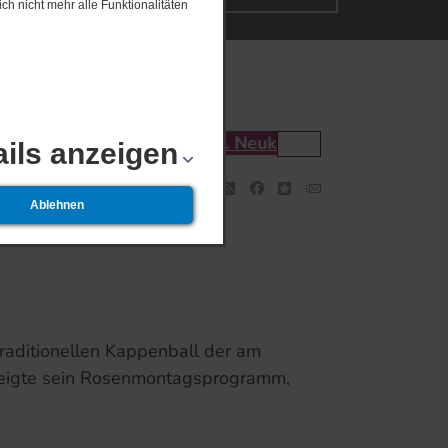
ch nicht mehr alle Funktionalitäten
19.​12.​2026 2. Neukalener Lichterfahrt
ails anzeigen
zurück
Ablehnen
traditionellen Kappenball der am
zeigte sein Rosenmontagsprogramm,