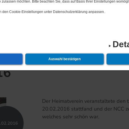
 zulassen möchten. Bitte beachten Sie, dass auf Basis Ihrer Einstellungen womögli
 in den Cookie-Einstellungen unter Datenschutzerklärung anpassen.
t
19.​12.​2026 2. Neukalener Lichterfahrt
Det
Auswahl bestätigen
16
Der Heimatverein veranstaltete den 
20.02.2016 stattfand und der NCC 
welches sehr schön war.
.​02.​2016