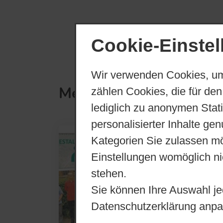
Cookie-Einste
Wir verwenden Cookies, um
Meldungen
zählen Cookies, die für den
lediglich zu anonymen Stat
personalisierter Inhalte ge
Kategorien Sie zulassen mö
SA,
18. Juli 20
IBN 30
Einstellungen womöglich nic
stehen.
Neues von
Sie können Ihre Auswahl je
Hallo Fre
Datenschutzerklärung anpa
wollen wir