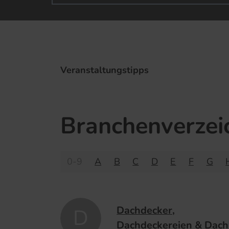
Veranstaltungstipps
Branchenverzei
0-9
A
B
C
D
E
F
G
Dachdecker,
D
Dachdeckereien & Dac