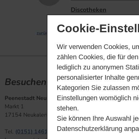
Discotheken
Cookie-Einste
zurück
Wir verwenden Cookies, um
zählen Cookies, die für den
lediglich zu anonymen Stat
personalisierter Inhalte ge
Besuchen Sie uns
Kontakt und 
Kategorien Sie zulassen mö
Einstellungen womöglich nic
Peenestadt Neukalen
Sp
Markt 1
Di
stehen.
17154 Neukalen
Ve
Sie können Ihre Auswahl je
Datenschutzerklärung anpa
Tel.
(0151) 14611844