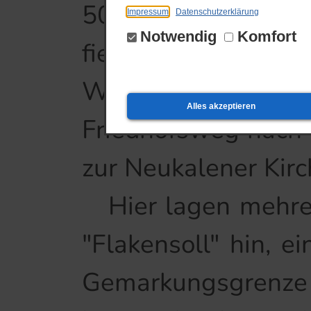
500 Meter übrig. 
Impressum
Datenschutzerklärung
Notwendig
Komfort
fielen der sozialis
Weg diente früh
Alles akzeptieren
Friedhofsweg nach 
zur Neukalener Kir
Hier lagen mehrer
"Flakensoll" hin, e
Gemarkungsgrenz