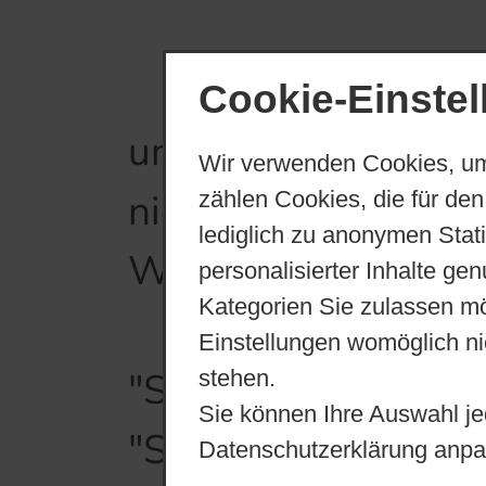
Wenn man von Ne
Cookie-Einste
und den "Heidalsba
Wir verwenden Cookies, um
nicht mehr lange 
zählen Cookies, die für den
lediglich zu anonymen Stat
Warsow. Lang streck
personalisierter Inhalte ge
Kategorien Sie zulassen mö
Gleich links, noch
Einstellungen womöglich nic
"Schönkamper Weg" 
stehen.
Sie können Ihre Auswahl je
"Schorrentiner We
Datenschutzerklärung anpa