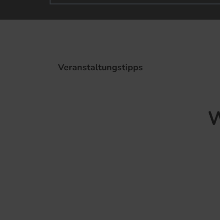
Veranstaltungstipps
19
W