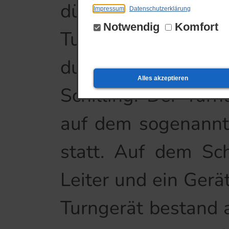
dürfte wohl der 
Impressum
Datenschutzerklärung
Notwendig
Komfort
Turnunterricht wu
durchgeführt. Die 
Alles akzeptieren
Schilling. Der Tur
auf dem sogenannte
statt. Auf dem Sch
Leiter und ein Gerä
Turngerät bestand 