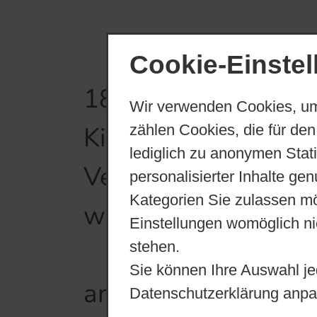
Mit der Einweihun
Cookie-Einste
1862 standen für 
Wir verwenden Cookies, um
Kinder nicht nur 
zählen Cookies, die für den
lediglich zu anonymen Stat
Verfügung, sonder
personalisierter Inhalte ge
Kategorien Sie zulassen mö
welcher die Möglich
Einstellungen womöglich nic
Ab Michaelis 1863
stehen.
Sie können Ihre Auswahl je
angestellt. Er war
Datenschutzerklärung anpa