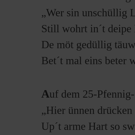
„Wer sin unschüllig 
Still wohrt in´t deipe
De möt gedüllig täuw
Bet´t mal eins beter 
A
uf dem 25-Pfennig-
„Hier ünnen drücken
Up´t arme Hart so sw