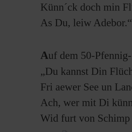
Künn´ck doch min Fl
As Du, leiw Adebor.
A
uf dem 50-Pfennig-
„Du kannst Din Flüch
Fri aewer See un Lan
Ach, wer mit Di künn
Wid furt von Schimp