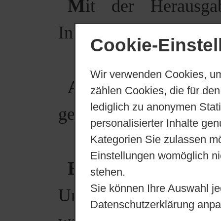
M
it der Herausg
Inflationsjahren 1922
Cookie-Einste
Wir verwenden Cookies, um
A
uch für Neukalen 
zählen Cookies, die für den
lediglich zu anonymen Stat
gebracht.
personalisierter Inhalte ge
Kategorien Sie zulassen mö
Einstellungen womöglich nic
E
s gab sie als 10 -
stehen.
Sie können Ihre Auswahl je
Unterschrift des dam
Datenschutzerklärung anpa