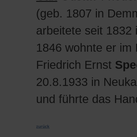
(geb. 1807 in Demm
arbeitete seit 1832
1846 wohnte er im 
Friedrich Ernst
Spe
20.8.1933 in Neuka
und führte das Han
zurück