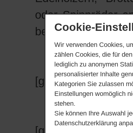
oder Spinnräder an
Cookie-Einste
bekannt:
Wir verwenden Cookies, um
zählen Cookies, die für den
Jacob
Lembke
lediglich zu anonymen Stat
personalisierter Inhalte ge
[genannt 1709 ... 1
Kategorien Sie zulassen mö
Einstellungen womöglich nic
stehen.
Joch. Jakob
Pre
Sie können Ihre Auswahl je
Datenschutzerklärung anpa
[genannt 1743 ... g