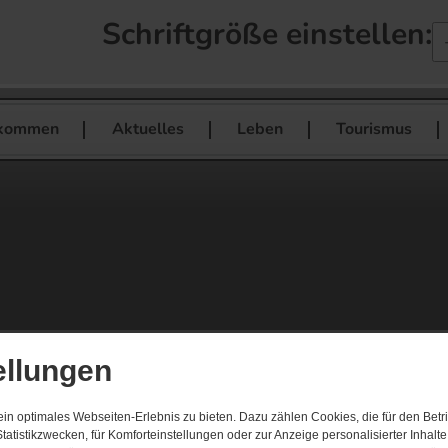
Schriftgröße einstellen:
lkommen
Aktuelles
Leben
Tourismus
ellungen
n optimales Webseiten-Erlebnis zu bieten. Dazu zählen Cookies, die für den Betri
tatistikzwecken, für Komforteinstellungen oder zur Anzeige personalisierter Inhalt