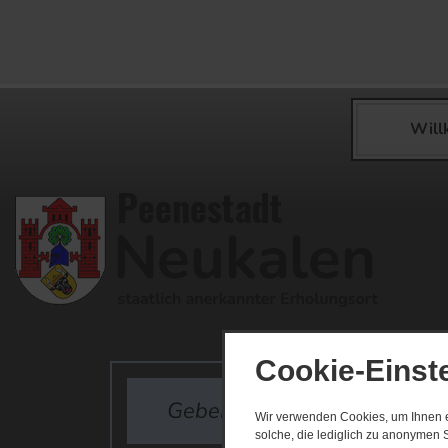
Wil
Cookie-Einst
Wir verwenden Cookies, um Ihnen ei
solche, die lediglich zu anonymen S