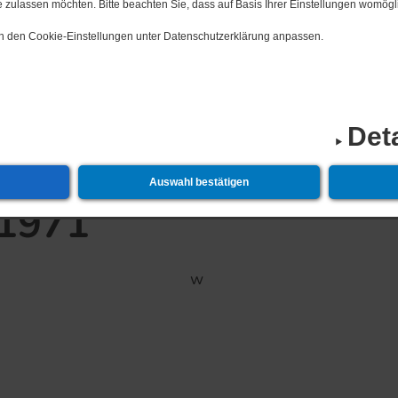
 zulassen möchten. Bitte beachten Sie, dass auf Basis Ihrer Einstellungen womögli
 in den Cookie-Einstellungen unter Datenschutzerklärung anpassen.
19.​12.​2026 2.
Det
Auswahl bestätigen
-1971
w