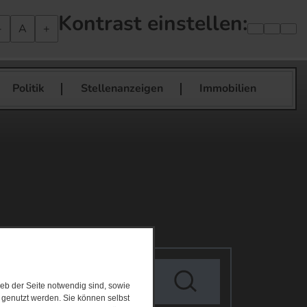
Kontrast einstellen:
-
A
+
Politik
Stellenanzeigen
Immobilien
eb der Seite notwendig sind, sowie
e genutzt werden. Sie können selbst