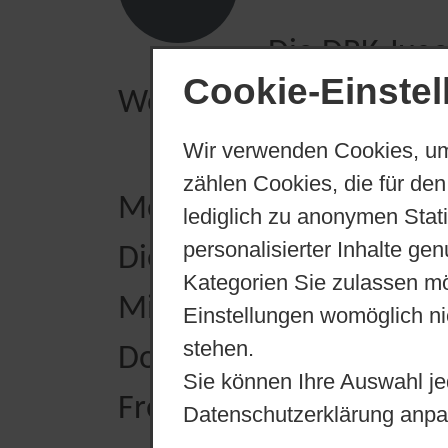
Die DRK Juge
Cookie-Einste
Woche vom 16.08. – 20.
Wir verwenden Cookies, um
zählen Cookies, die für den
Montag geschloss
lediglich zu anonymen Stat
personalisierter Inhalte ge
Dienstag Kniff
Kategorien Sie zulassen mö
Mittwoch gesunde 
Einstellungen womöglich nic
stehen.
Donnerstag DVD –
Sie können Ihre Auswahl je
Freitag sportliche
Datenschutzerklärung anpa