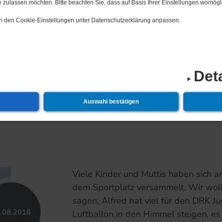
 zulassen möchten. Bitte beachten Sie, dass auf Basis Ihrer Einstellungen womögli
 in den Cookie-Einstellungen unter Datenschutzerklärung anpassen.
19.​12.​2026 2
Det
Auswahl bestätigen
Viele Kinder und Muttis haben sich 
dem Sportplatz versammelt. Wir woll
sagen, Alfred hat viel für den DRK Ju
.​08.​2018
Luftballon in den Himmel steigen, es