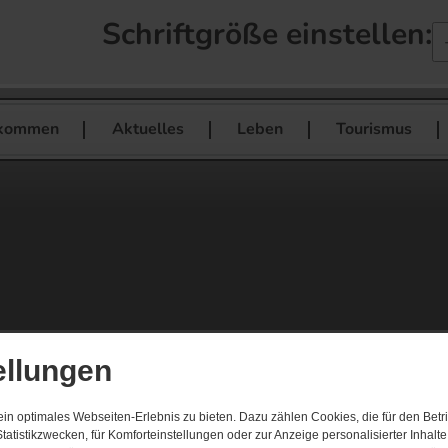
Schriftgröße einstellen:
lkommen
Aktuelles
Leben
Tourismus
ellungen
n optimales Webseiten-Erlebnis zu bieten. Dazu zählen Cookies, die für den Betri
tatistikzwecken, für Komforteinstellungen oder zur Anzeige personalisierter Inhalt