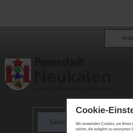
Wil
Cookie-Einst
Wir verwenden Cookies, um Ihnen ei
solche, die lediglich zu anonymen S