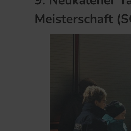
9. Neukalener T
Meisterschaft (S