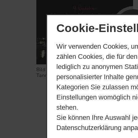
Cookie-Einste
14.​01.​
Wir verwenden Cookies, um
zählen Cookies, die für den
lediglich zu anonymen Stat
Bild zur Meldung: 9. Neukalener
Tannenbaum - Weitwurf – Meisterschaft
personalisierter Inhalte ge
Kategorien Sie zulassen mö
Einstellungen womöglich nic
stehen.
Sie können Ihre Auswahl je
Datenschutzerklärung anpa