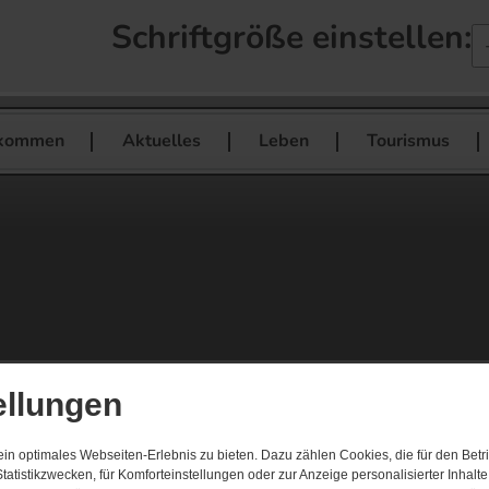
Schriftgröße einstellen:
lkommen
Aktuelles
Leben
Tourismus
ellungen
n optimales Webseiten-Erlebnis zu bieten. Dazu zählen Cookies, die für den Betri
tatistikzwecken, für Komforteinstellungen oder zur Anzeige personalisierter Inhalt