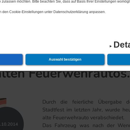
 zulassen möchten. Bitte beachten Sie, dass auf Basis Ihrer Einstellungen womögli
 in den Cookie-Einstellungen unter Datenschutzerklärung anpassen.
19.​12.​2026 2. 
Det
Auswahl bestätigen
lten Feuerwehrautos.
Durch die feierliche Übergabe d
Stadtfest im letzten Jahr, wurde 
alte Feuerwehrauto verabschiedet.
.​10.​2014
Das Fahrzeug was nach der Wen