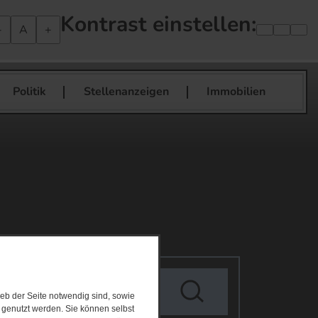
Kontrast einstellen:
-
A
+
Politik
Stellenanzeigen
Immobilien
eb der Seite notwendig sind, sowie
e genutzt werden. Sie können selbst