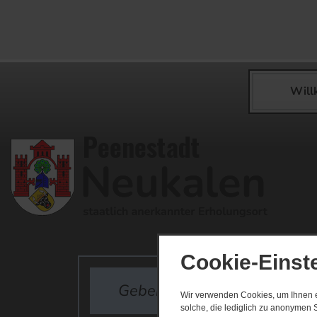
Wil
Cookie-Einst
Wir verwenden Cookies, um Ihnen ei
solche, die lediglich zu anonymen S