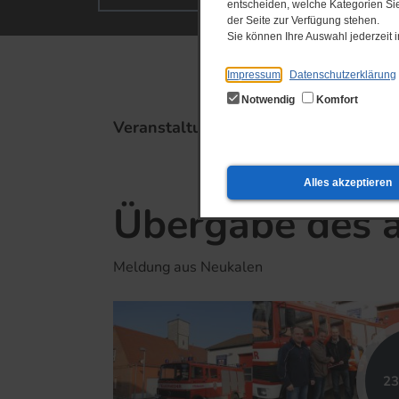
entscheiden, welche Kategorien Sie
der Seite zur Verfügung stehen.
Sie können Ihre Auswahl jederzeit
Impressum
Datenschutzerklärung
Notwendig
Komfort
Veranstaltungstipps
Alles akzeptieren
Übergabe des a
Meldung aus Neukalen
23