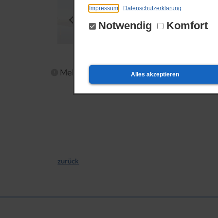
Impressum
Datenschutzerklärung
Notwendig
Komfort
Mehr über:
Hafen Neukalen
Alles akzeptieren
zurück