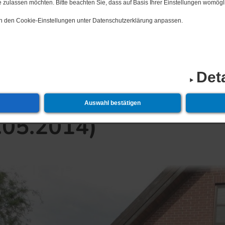
 zulassen möchten. Bitte beachten Sie, dass auf Basis Ihrer Einstellungen womögli
 in den Cookie-Einstellungen unter Datenschutzerklärung anpassen.
6 2. Neukalener Lichterfahrt
19.​12.​2026 2. 
Det
Auswahl bestätigen
​05.​2014)