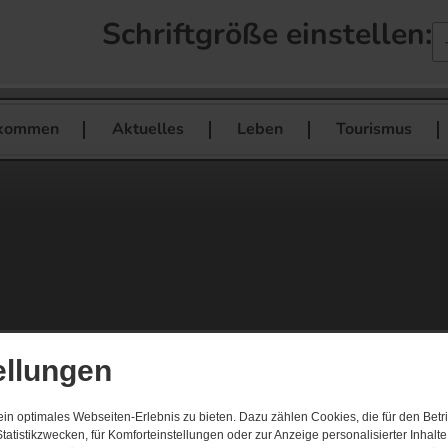
Schriftgröße einstellen:
lkommen
Aktuelles
Leben
Tourismus
ellungen
n optimales Webseiten-Erlebnis zu bieten. Dazu zählen Cookies, die für den Betri
tatistikzwecken, für Komforteinstellungen oder zur Anzeige personalisierter Inhalt