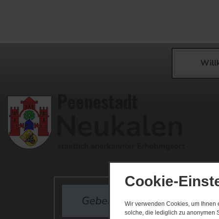
Wil
Cookie-Einst
Wir verwenden Cookies, um Ihnen ei
solche, die lediglich zu anonymen S