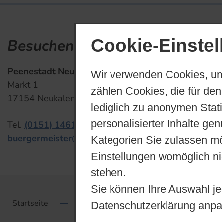
Cookie-Einste
Besuchen Sie uns
Kontakt und 
Peenestadt Neukalen
Sp
Wir verwenden Cookies, um
Markt 1
Di
zählen Cookies, die für den
17154 Neukalen
Ve
lediglich zu anonymen Stat
personalisierter Inhalte ge
Tel.
(0151) 14611844
buergermeister@stadt-neukalen.de
Kategorien Sie zulassen mö
Einstellungen womöglich nic
stehen.
Sie können Ihre Auswahl je
Startseite
Anregungen
Login
Dat
Datenschutzerklärung anpa